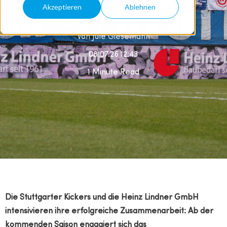
Stuttgarter Kickers
Akzeptieren
Ablehnen
Von
Jule Giesemann
08.07.26 12:43
1 Minute Read
Die Stuttgarter Kickers und die Heinz Lindner GmbH
intensivieren ihre erfolgreiche Zusammenarbeit: Ab der
kommenden Saison engagiert sich das