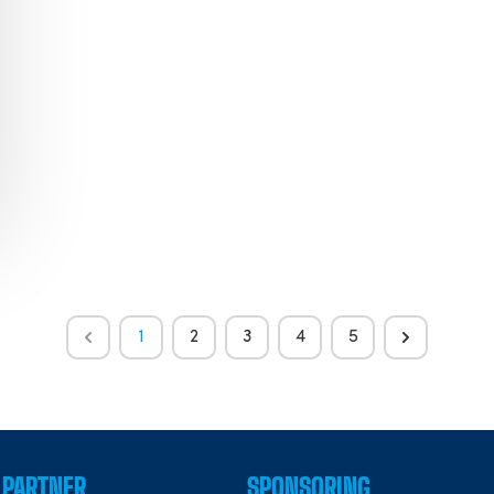
1
2
3
4
5
PARTNER
SPONSORING