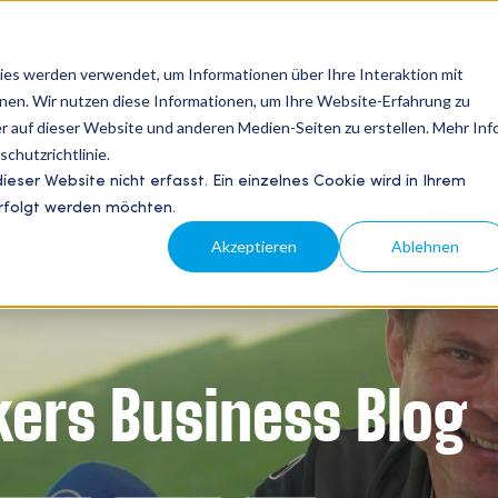
es werden verwendet, um Informationen über Ihre Interaktion mit
nnen. Wir nutzen diese Informationen, um Ihre Website-Erfahrung zu
 auf dieser Website und anderen Medien-Seiten zu erstellen. Mehr Inf
HOSPITALITY
VERANSTALTUNGEN
KONTAKT
HAU
chutzrichtlinie.
ser Website nicht erfasst. Ein einzelnes Cookie wird in Ihrem
erfolgt werden möchten.
Akzeptieren
Ablehnen
kers Business Blog